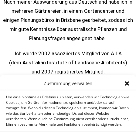
Nach meiner Auswanderung aus Deutschland habe ich in
mehreren Gärtnereien, in einem Gartencenter und
einigen Planungsbüros in Brisbane gearbeitet, sodass ich
mir gute Kenntnisse über australische Pflanzen und
Planungsfragen angeeignet habe.
Ich wurde 2002 assoziiertes Mitglied von AILA
(dem
A
ustralian
I
nstitute of
L
andscape
A
rchitects)
und 2007 registriertes Mitglied.
Zustimmung verwalten
2025 © by Marion Birkenbeil
Um dir ein optimales Erlebnis zu bieten, verwenden wir Technologien wie
Cookies, um Geräteinformationen zu speichern und/oder darauf
zuzugreifen. Wenn du diesen Technologien zustimmst, können wir Daten
wie das Surfverhalten oder eindeutige IDs auf dieser Website
verarbeiten. Wenn du deine Zustimmung nicht erteilst oder zurückziehst,
können bestimmte Merkmale und Funktionen beeinträchtigt werden.